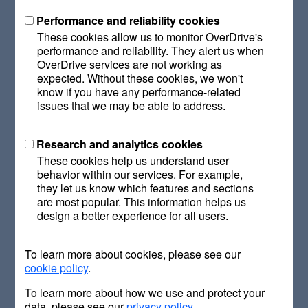
eine neue Integration zwischen Libby, der beliebten
Performance and reliability cookies
Bibliotheks-Lese-App, und PocketBook, einem weltweit
These cookies allow us to monitor OverDrive's
führenden Unternehmen für E-Reading-Innovationen,
performance and reliability. They alert us when
angekündigt. Diese Partnerschaft macht es Leserinnen und
OverDrive services are not working as
Lesern einfacher denn je, E-Books und Hörbücher aus ihrer
expected. Without these cookies, we won't
örtlichen Bibliothek direkt auf PocketBook-Geräten zu
know if you have any performance-related
genießen.
issues that we may be able to address.
PocketBook-Nutzer:innen können sich nun mit ihrem
Research and analytics cookies
Bibliotheksausweis anmelden, Titel über die PocketBook x
Libby App ausleihen und nahtlos auf ihrem E-Reader lesen
These cookies help us understand user
oder anhören. Lese- und Hörproben können außerdem vor
behavior within our services. For example,
they let us know which features and sections
dem Ausleihen gelesen bzw. angehört werden. E-Books
are most popular. This information helps us
lassen sich für das Offline-Lesen innerhalb der Leihfrist
design a better experience for all users.
herunterladen. Weitere Formate, darunter Hörbücher,
werden gestreamt oder über den Browser aufgerufen.
To learn more about cookies, please see our
„Die Partnerschaft mit PocketBook ermöglicht es uns, den
cookie policy
.
Zugang zu hochwertigen Bibliotheksinhalten auf neue und
innovative Weise zu erweitern“, sagte Claudia Weissman,
To learn more about how we use and protect your
Vice President of Global Libraries & Education bei
data, please see our
privacy policy
.