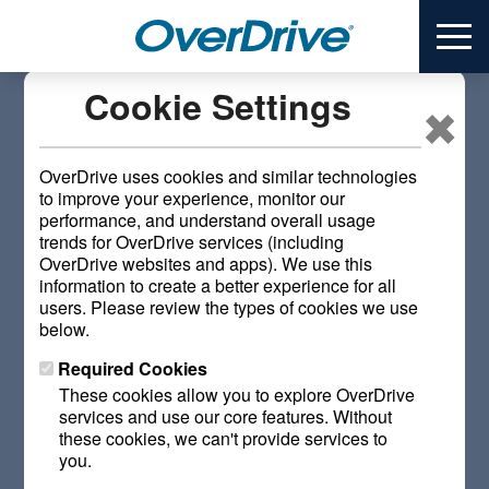
S
ME
k
i
×
p
Cookie Settings
t
Libby erweitert globale
o
m
OverDrive uses cookies and similar technologies
Reichweite durch
a
to improve your experience, monitor our
performance, and understand overall usage
i
Integration mit
trends for OverDrive services (including
n
OverDrive websites and apps). We use this
PocketBook
c
information to create a better experience for all
o
users. Please review the types of cookies we use
n
below.
November 5, 2025
t
Required Cookies
e
These cookies allow you to explore OverDrive
n
PocketBook x Libby bringt führende Bibliotheks-Lese-App
services and use our core features. Without
t
auf PocketBook-E-Reader
these cookies, we can't provide services to
you.
CLEVELAND – 5. November 2025
– OverDrive hat heute