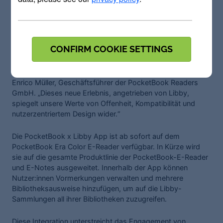
OverDrive. „Mit Libby als technische Grundlage können
Leser:innen das Angebot ihrer Bibliothek nun nahtlos auf
Geräten von PocketBook genießen.“
CONFIRM COOKIE SETTINGS
„Durch unsere Zusammenarbeit mit OverDrive stärkt
PocketBook seine Rolle als verlässlicher Partner öffentlicher
Bibliotheken im Bereich der digitalen Ausleihe “, erklärte
Enrico Müller, Geschäftsführer der PocketBook Readers
GmbH. „Dieses neue Erlebnis, angetrieben von Libby,
spiegelt unsere Werte von Offenheit, Kompatibilität und
nutzerzentriertem Design wider.“
Die PocketBook x Libby App ist ab sofort auf dem
PocketBook Era Color E-Reader verfügbar. In Kürze wird
sie auf die gesamte Produktlinie der PocketBook-E-Reader
und E-Notes ausgeweitet. Innerhalb der App können
Nutzer:innen Vormerkungen verwalten und mehrere
Bibliotheksausweise hinzufügen, um auf die Libby-
Sammlungen all ihrer Bibliotheken zuzugreifen.
Diese Integration unterstreicht das Engagement von