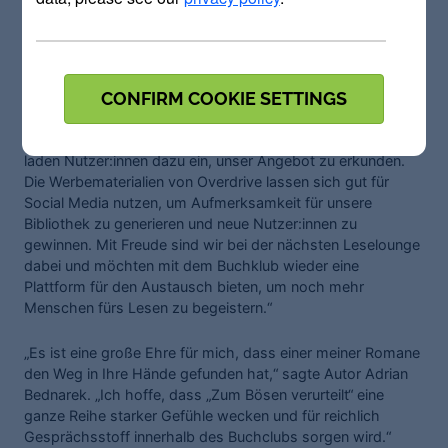
“Wir freuen über den großen Erfolg der Leselounge in
Libby,“ so Sarah Stowisek, von der Arbeiterkammer Wien.
„Unsere kostenfreie AK Bibliothek digital beinhaltet
CONFIRM COOKIE SETTINGS
Overdrive, filmfriend und seit kurzem PressReader. Wir
bauen unsere umfangreichen Services laufend aus –
Aktionen wie die Leselounge sorgen für Abwechslung und
laden Nutzer:innen dazu ein, unser Angebot zu erkunden.
Die Werbematerialien von Overdrive lassen sich gut für
Social Media nutzen, um Aufmerksamkeit für unsere
Bibliothek zu generieren und neue Nutzer:innen zu
gewinnen. Mit Freude sind wir bei der nächsten Leselounge
dabei und möchten mit dem Buchklub wieder eine
Plattform für den Austausch bieten, um noch mehr
Menschen fürs Lesen zu begeistern.“
„Es ist eine große Ehre für mich, dass einer meiner Romane
den Weg in Ihre Hände gefunden hat,“ sagte Autor Adrian
Bednarek. „Ich hoffe, dass „Zum Bösen verurteilt“ eine
ganze Reihe starker Gefühle wecken und für reichlich
Gesprächsstoff innerhalb des Buchclubs sorgen wird.“