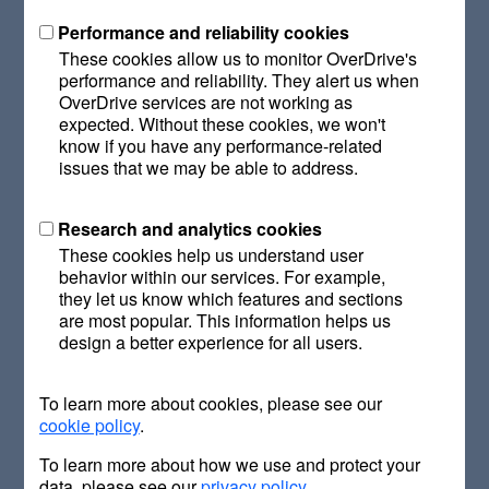
Thriller
Zum Bösen verurteilt
des polnischen Autors Adrian
Performance and reliability cookies
Bednarek lesen. Nach dem Erfolg des ersten Buchclubs
These cookies allow us to monitor OverDrive's
Anfang des Jahres werden noch mehr teilnehmende
performance and reliability. They alert us when
Bibliotheken und Nutzende erwartet. Das E-Book und das
OverDrive services are not working as
Hörbuch sind über die vielfach ausgezeichnete und
expected. Without these cookies, we won't
hervorragend bewertete
Lese-App Libby
ohne Wartezeiten
know if you have any performance-related
oder Vormerkungen erhältlich.
issues that we may be able to address.
Der digitale Buchclub Leselounge mit Libby bietet den
Research and analytics cookies
Benutzern und Benutzerinnen öffentlicher Bibliotheken die
These cookies help us understand user
Möglichkeit, zwei Wochen lang das gleiche E-Book zu
behavior within our services. For example,
genießen. Es wird lediglich ein Bibliotheksausweis einer der
they let us know which features and sections
teilnehmenden Bibliotheken benötigt, um loszulegen. Das
are most popular. This information helps us
design a better experience for all users.
kostenlose Angebot wird von
OverDrive
, der führenden
digitalen Leseplattform für E-Books, Hörbücher und
Zeitschriften sowie Entwickler der Libby-App,
To learn more about cookies, please see our
bereitgestellt. Libby hat eine durchschnittliche Bewertung
cookie policy
.
von 4,8 im Apple App Store und wurde sowohl von Apple
als auch von Google Play als Editor’s Choice
To learn more about how we use and protect your
ausgezeichnet.
data, please see our
privacy policy
.