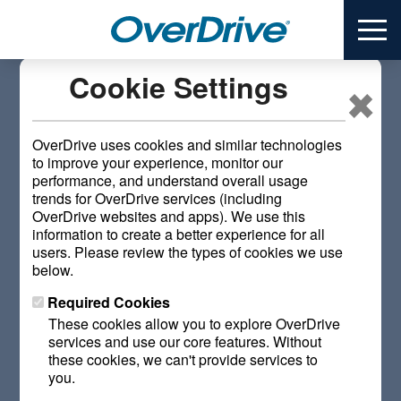
S
ME
k
i
×
p
Cookie Settings
t
Zweiter bundesweiter
o
m
OverDrive uses cookies and similar technologies
digitaler Buchclub für
a
to improve your experience, monitor our
performance, and understand overall usage
i
Bibliotheken
trends for OverDrive services (including
n
OverDrive websites and apps). We use this
c
information to create a better experience for all
o
users. Please review the types of cookies we use
October 30, 2023
n
below.
t
Required Cookies
Bücherfreunde in ganz Deutschland, Österreich und der
e
Schweiz können sich beim zweiten digitalen
These cookies allow you to explore OverDrive
n
Buchclub
Leselounge mit Libb
y
mit Tausenden anderen
services and use our core features. Without
t
these cookies, we can't provide services to
zusammenschließen. Vom 30. Oktober bis zum 13.
you.
November können Nutzende öffentlicher Bibliotheken mit
ihrem Bibliotheksausweis kostenlos den spannenden